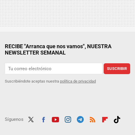
RECIBE "Arranca que nos vamos", NUESTRA
NEWSLETTER SEMANAL
SUSCRIBIR
Suscribiéndote aceptas nuestra
política de privacidad
Síguenos
Twit
Fac
Yout
Inst
Tele
RSS
Flip
Tikt