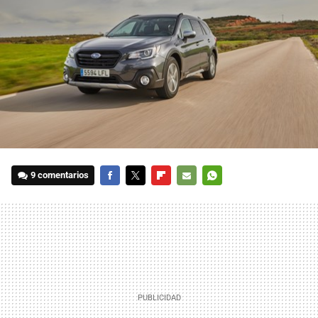
9 comentarios
FACEBOOK
TWITTER
FLIPBOARD
E-
WHATSAPP
MAIL