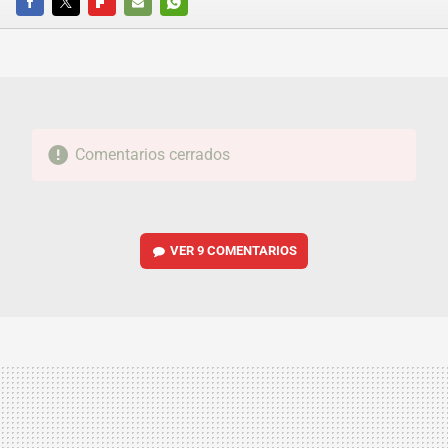
FACEBOOK
TWITTER
FLIPBOARD
E-
WHATSAPP
MAIL
Comentarios cerrados
VER
9 COMENTARIOS