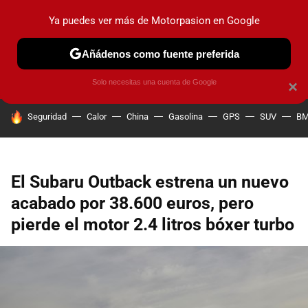
Ya puedes ver más de Motorpasion en Google
PRUEBAS
COCHES ELÉCTRICOS
OBSERVATORIO
F1
Añádenos como fuente preferida
Solo necesitas una cuenta de Google
×
HOY SE HABLA DE
Seguridad
Calor
China
Gasolina
GPS
SUV
B
El Subaru Outback estrena un nuevo
acabado por 38.600 euros, pero
pierde el motor 2.4 litros bóxer turbo