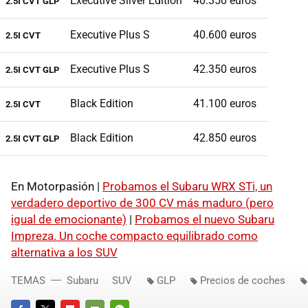
Executive Silver Edition
40.350 euros
2.5I CVT GLP
Executive Plus S
40.600 euros
2.5I CVT
Executive Plus S
42.350 euros
2.5I CVT GLP
Black Edition
41.100 euros
2.5I CVT
Black Edition
42.850 euros
2.5I CVT GLP
En Motorpasión |
Probamos el Subaru WRX STi, un
verdadero deportivo de 300 CV más maduro (pero
igual de emocionante)
|
Probamos el nuevo Subaru
Impreza. Un coche compacto equilibrado como
alternativa a los SUV
TEMAS
Subaru
SUV
GLP
Precios de coches