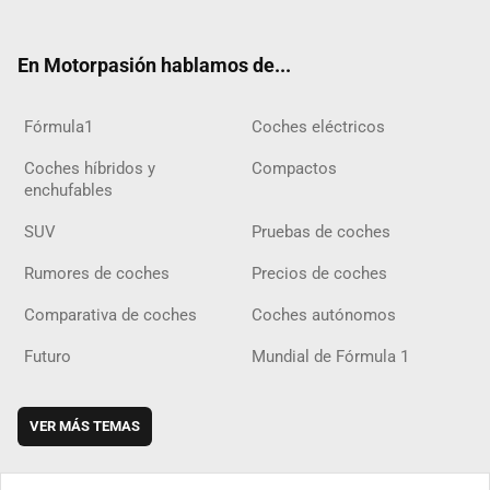
ter
ebo
ube
agra
gra
boar
ok
ok
m
m
d
En Motorpasión hablamos de...
Fórmula1
Coches eléctricos
Coches híbridos y
Compactos
enchufables
SUV
Pruebas de coches
Rumores de coches
Precios de coches
Comparativa de coches
Coches autónomos
Futuro
Mundial de Fórmula 1
VER MÁS TEMAS