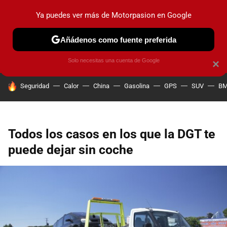
Ya puedes ver más de Motorpasion en Google
PRUEBAS
COCHES ELÉCTRICOS
OBSERVATORIO
F1
Añádenos como fuente preferida
Solo necesitas una cuenta de Google
×
HOY SE HABLA DE
Seguridad
Calor
China
Gasolina
GPS
SUV
B
Todos los casos en los que la DGT te
puede dejar sin coche