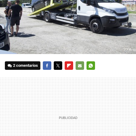
2 comentarios
FACEBOOK
TWITTER
FLIPBOARD
E-
WHATSAPP
MAIL