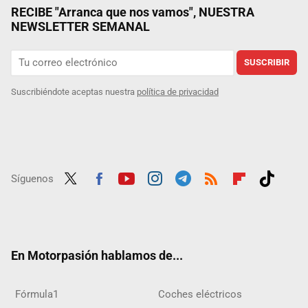
RECIBE "Arranca que nos vamos", NUESTRA
NEWSLETTER SEMANAL
SUSCRIBIR
Suscribiéndote aceptas nuestra
política de privacidad
Síguenos
Twit
Fac
Yout
Inst
Tele
RSS
Flip
Tikt
ter
ebo
ube
agra
gra
boar
ok
ok
m
m
d
En Motorpasión hablamos de...
Fórmula1
Coches eléctricos