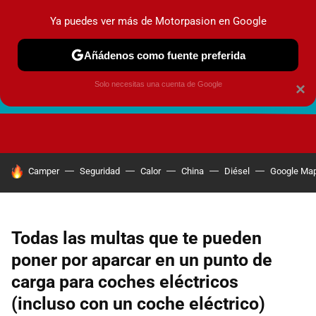
Ya puedes ver más de Motorpasion en Google
Añádenos como fuente preferida
Solo necesitas una cuenta de Google
×
FUTURO URBANO
EN MOVIMIENTO
ENERGÍA
SEGURI
HOY SE HABLA DE
Camper
Seguridad
Calor
China
Diésel
Google Ma
Todas las multas que te pueden
poner por aparcar en un punto de
carga para coches eléctricos
(incluso con un coche eléctrico)