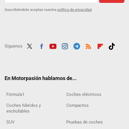
Suscribiéndote aceptas nuestra
política de privacidad
Síguenos
Twit
Fac
Yout
Inst
Tele
RSS
Flip
Tikt
ter
ebo
ube
agra
gra
boar
ok
ok
m
m
d
En Motorpasión hablamos de...
Fórmula1
Coches eléctricos
Coches híbridos y
Compactos
enchufables
SUV
Pruebas de coches