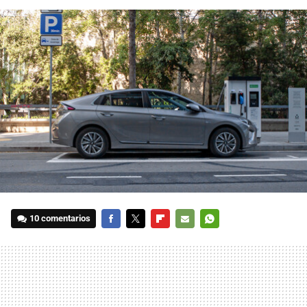
10 comentarios
FACEBOOK
TWITTER
FLIPBOARD
E-
WHATSAPP
MAIL