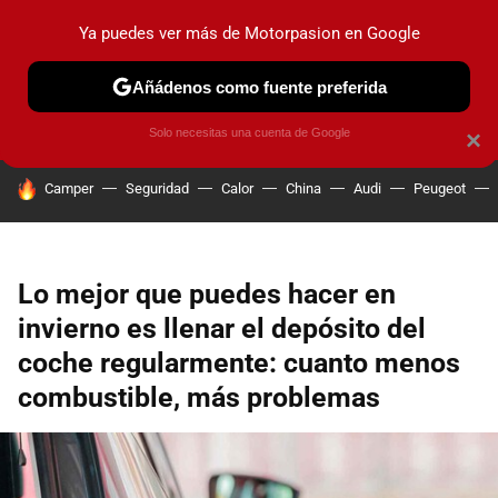
Ya puedes ver más de Motorpasion en Google
PRUEBAS
COCHES ELÉCTRICOS
OBSERVATORIO
F1
Añádenos como fuente preferida
Solo necesitas una cuenta de Google
×
HOY SE HABLA DE
Camper
Seguridad
Calor
China
Audi
Peugeot
Lo mejor que puedes hacer en
invierno es llenar el depósito del
coche regularmente: cuanto menos
combustible, más problemas