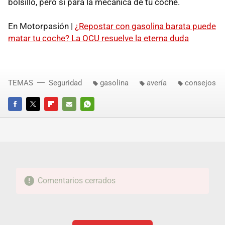
bolsillo, pero sí para la mecánica de tu coche.
En Motorpasión |
¿Repostar con gasolina barata puede
matar tu coche? La OCU resuelve la eterna duda
TEMAS
Seguridad
gasolina
avería
consejos
FACEBOOK
TWITTER
FLIPBOARD
E-
WHATSAPP
MAIL
Comentarios cerrados