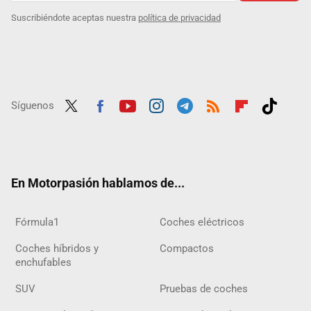
Suscribiéndote aceptas nuestra
política de privacidad
Síguenos
Twit
Fac
Yout
Inst
Tele
RSS
Flip
Tikt
ter
ebo
ube
agra
gra
boar
ok
ok
m
m
d
En Motorpasión hablamos de...
Fórmula1
Coches eléctricos
Coches híbridos y
Compactos
enchufables
SUV
Pruebas de coches