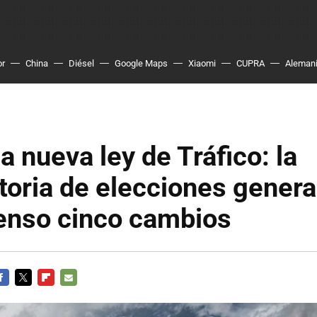
or
China
Diésel
Google Maps
Xiaomi
CUPRA
Aleman
a nueva ley de Tráfico: la
oria de elecciones genera
enso cinco cambios
ACEBOOK
TWITTER
FLIPBOARD
E-
MAIL