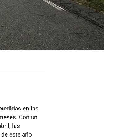
 medidas
en las
 meses. Con un
ril, las
d de este año