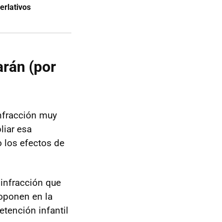
perlativos
arán (por
nfracción muy
liar esa
 los efectos de
infracción que
roponen en la
etención infantil