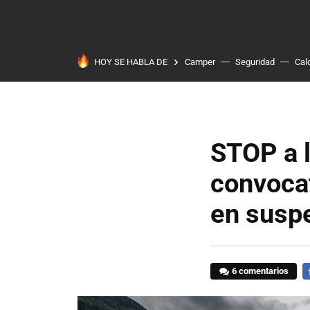
HOY SE HABLA DE
Camper
Seguridad
Cal
STOP a l
convocat
en susp
6 comentarios
F