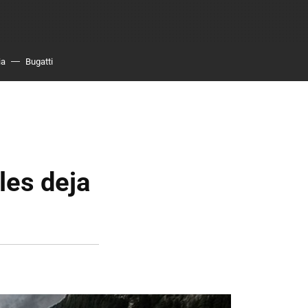
ia
Bugatti
les deja