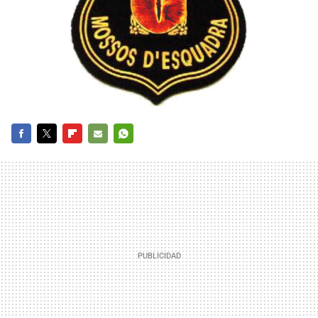
FACEBOOK
TWITTER
FLIPBOARD
E-
WHATSAPP
MAIL