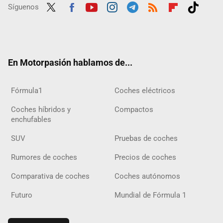
Síguenos
Twit
Fac
Yout
Inst
Tele
RSS
Flip
Tikt
ter
ebo
ube
agra
gra
boar
ok
ok
m
m
d
En Motorpasión hablamos de...
Fórmula1
Coches eléctricos
Coches híbridos y
Compactos
enchufables
SUV
Pruebas de coches
Rumores de coches
Precios de coches
Comparativa de coches
Coches autónomos
Futuro
Mundial de Fórmula 1