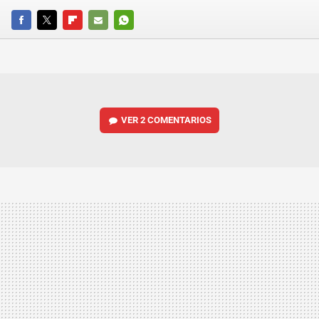
FACEBOOK
TWITTER
FLIPBOARD
E-
WHATSAPP
MAIL
VER
2 COMENTARIOS