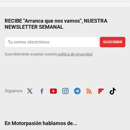
RECIBE "Arranca que nos vamos", NUESTRA
NEWSLETTER SEMANAL
SUSCRIBIR
Suscribiéndote aceptas nuestra
política de privacidad
Síguenos
Twit
Fac
Yout
Inst
Tele
RSS
Flip
Tikt
ter
ebo
ube
agra
gra
boar
ok
ok
m
m
d
En Motorpasión hablamos de...