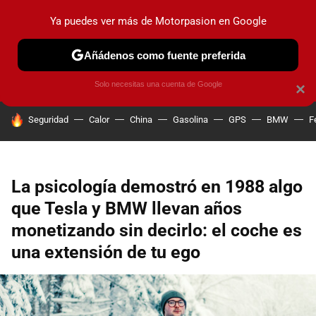
Ya puedes ver más de Motorpasion en Google
PRUEBAS
COCHES ELÉCTRICOS
OBSERVATORIO
F1
Añádenos como fuente preferida
Solo necesitas una cuenta de Google
×
HOY SE HABLA DE
Seguridad
Calor
China
Gasolina
GPS
BMW
F
La psicología demostró en 1988 algo
que Tesla y BMW llevan años
monetizando sin decirlo: el coche es
una extensión de tu ego