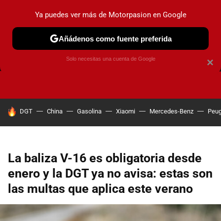
Ya puedes ver más de Motorpasion en Google
Añádenos como fuente preferida
FRENOS
CAMBIO DE ACEITE
AIRE ACONDICIONADO
Solo necesitas una cuenta de Google
×
HOY SE HABLA DE
DGT
China
Gasolina
Xiaomi
Mercedes-Benz
Peug
La baliza V-16 es obligatoria desde
enero y la DGT ya no avisa: estas son
las multas que aplica este verano