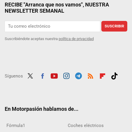
RECIBE "Arranca que nos vamos", NUESTRA
NEWSLETTER SEMANAL
SUSCRIBIR
Suscribiéndote aceptas nuestra
política de privacidad
Síguenos
Twit
Fac
Yout
Inst
Tele
RSS
Flip
Tikt
ter
ebo
ube
agra
gra
boar
ok
ok
m
m
d
En Motorpasión hablamos de...
Fórmula1
Coches eléctricos