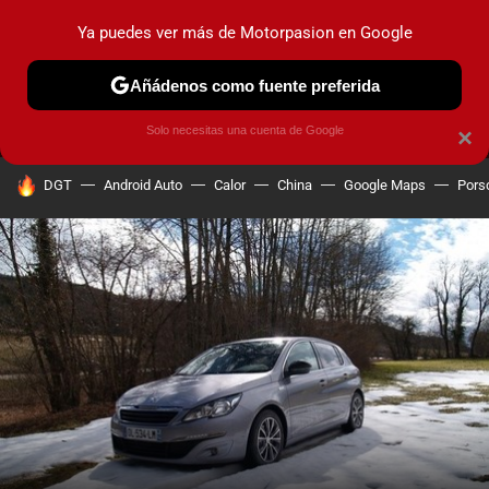
Ya puedes ver más de Motorpasion en Google
MENÚ
NUEVO
Añádenos como fuente preferida
PRUEBAS
COCHES ELÉCTRICOS
OBSERVATORIO
F1
Solo necesitas una cuenta de Google
×
HOY SE HABLA DE
DGT
Android Auto
Calor
China
Google Maps
Pors