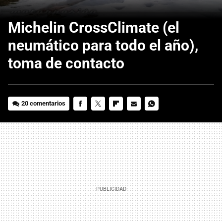
Michelin CrossClimate (el
neumático para todo el año),
toma de contacto
20 comentarios
FACEBOOK
TWITTER
FLIPBOARD
E-
WHATSAPP
MAIL