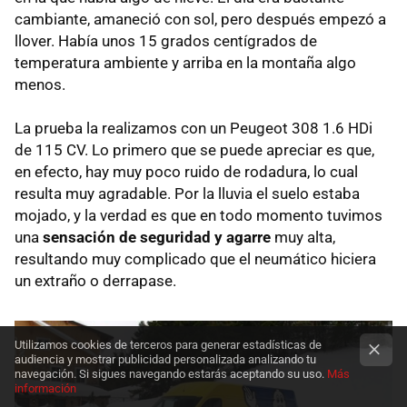
cambiante, amaneció con sol, pero después empezó a
llover. Había unos 15 grados centígrados de
temperatura ambiente y arriba en la montaña algo
menos.
La prueba la realizamos con un Peugeot 308 1.6 HDi
de 115 CV. Lo primero que se puede apreciar es que,
en efecto, hay muy poco ruido de rodadura, lo cual
resulta muy agradable. Por la lluvia el suelo estaba
mojado, y la verdad es que en todo momento tuvimos
una
sensación de seguridad y agarre
muy alta,
resultando muy complicado que el neumático hiciera
un extraño o derrapase.
Utilizamos cookies de terceros para generar estadísticas de
audiencia y mostrar publicidad personalizada analizando tu
navegación. Si sigues navegando estarás aceptando su uso.
Más
información