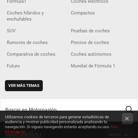
Fórmula1
Coches eléctricos
Coches híbridos y
Compactos
enchufables
SUV
Pruebas de coches
Rumores de coches
Precios de coches
Comparativa de coches
Coches autónomos
Futuro
Mundial de Fórmula 1
VER MÁS TEMAS
Utilizamos cookies de terceros para generar estadísticas de
BUSCA
audiencia y mostrar publicidad personalizada analizando tu
navegación. Si sigues navegando estarás aceptando su uso.
Más
información
SUBIR