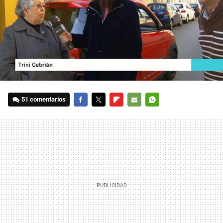
51 comentarios
FACEBOOK
TWITTER
FLIPBOARD
E-
WHATSAPP
MAIL