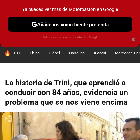
Ya puedes ver más de Motorpasion en Google
MENÚ
NUEVO
Añádenos como fuente preferida
PRUEBAS
COCHES ELÉCTRICOS
OBSERVATORIO
F1
Solo necesitas una cuenta de Google
×
HOY SE HABLA DE
DGT
China
Diésel
Gasolina
Xiaomi
Mercedes-Be
La historia de Trini, que aprendió a
conducir con 84 años, evidencia un
problema que se nos viene encima