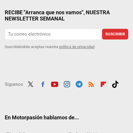
RECIBE "Arranca que nos vamos", NUESTRA
NEWSLETTER SEMANAL
SUSCRIBIR
Suscribiéndote aceptas nuestra
política de privacidad
Síguenos
Twit
Fac
Yout
Inst
Tele
RSS
Flip
Tikt
ter
ebo
ube
agra
gra
boar
ok
ok
m
m
d
En Motorpasión hablamos de...