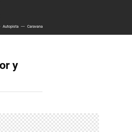
Autopista
Caravana
or y