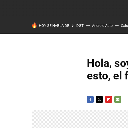
HOY SE HABLA DE
DGT
Android Auto
Calo
Hola, so
esto, el 
FACEBOOK
TWITTER
FLIPBOARD
E-
MAIL