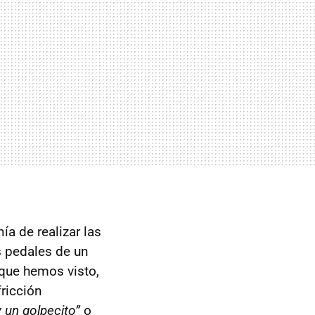
ía de realizar las
s pedales de un
 que hemos visto,
ricción
y un golpecito”
o