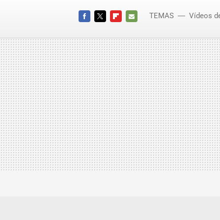
TEMAS
Vídeos d
FACEBOOK
TWITTER
FLIPBOARD
E-
MAIL