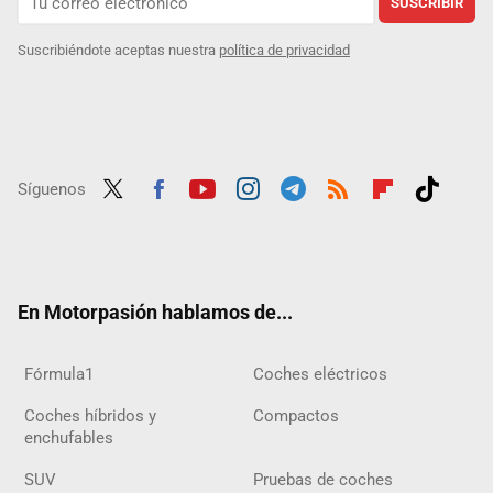
SUSCRIBIR
Suscribiéndote aceptas nuestra
política de privacidad
Síguenos
Twit
Fac
Yout
Inst
Tele
RSS
Flip
Tikt
ter
ebo
ube
agra
gra
boar
ok
ok
m
m
d
En Motorpasión hablamos de...
Fórmula1
Coches eléctricos
Coches híbridos y
Compactos
enchufables
SUV
Pruebas de coches