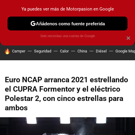
Ya puedes ver más de Motorpasion en Google
MENÚ
NUEVO
Añádenos como fuente preferida
PRUEBAS
COCHES ELÉCTRICOS
OBSERVATORIO
F1
Solo necesitas una cuenta de Google
×
HOY SE HABLA DE
Camper
Seguridad
Calor
China
Diésel
Google Ma
Euro NCAP arranca 2021 estrellando
el CUPRA Formentor y el eléctrico
Polestar 2, con cinco estrellas para
ambos