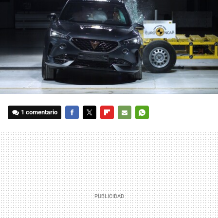
1 comentario
FACEBOOK
TWITTER
FLIPBOARD
E-
WHATSAPP
MAIL