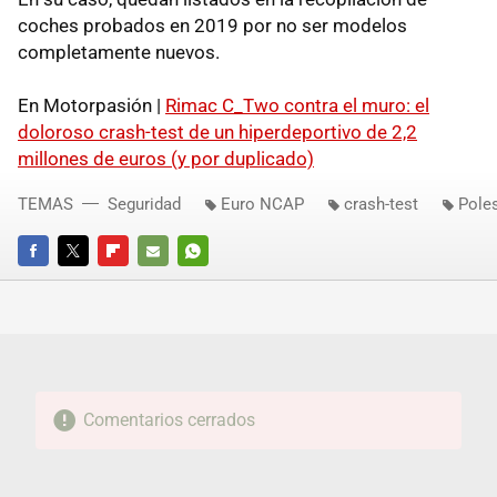
coches probados en 2019 por no ser modelos
completamente nuevos.
En Motorpasión |
Rimac C_Two contra el muro: el
doloroso crash-test de un hiperdeportivo de 2,2
millones de euros (y por duplicado)
TEMAS
Seguridad
Euro NCAP
crash-test
Poles
FACEBOOK
TWITTER
FLIPBOARD
E-
WHATSAPP
MAIL
Comentarios cerrados