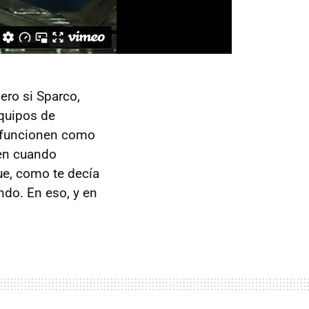
ero si Sparco,
quipos de
s funcionen como
ben cuando
e, como te decía
undo. En eso, y en