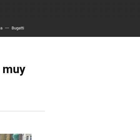
ia
Bugatti
á muy