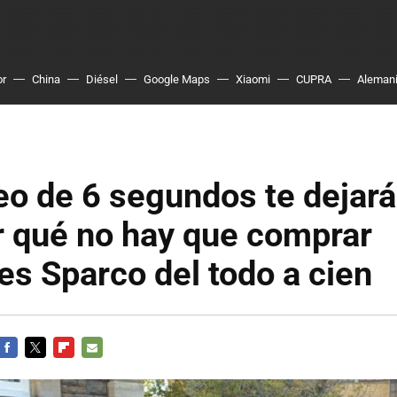
or
China
Diésel
Google Maps
Xiaomi
CUPRA
Aleman
eo de 6 segundos te dejar
r qué no hay que comprar
es Sparco del todo a cien
FACEBOOK
TWITTER
FLIPBOARD
E-
MAIL