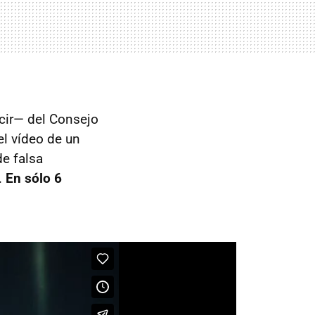
ecir— del Consejo
l vídeo de un
de falsa
.
En sólo 6