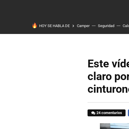
HOY SE HABLA DE
Camper
Seguridad
Cal
Este víd
claro po
cinturon
24 comentarios