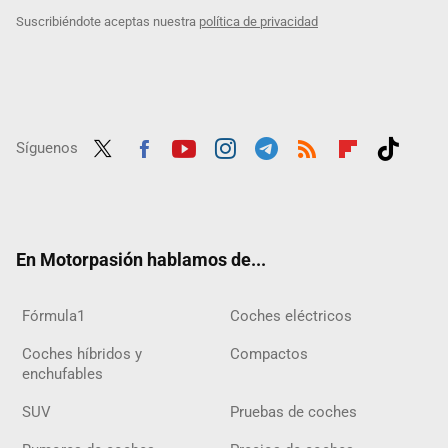
Suscribiéndote aceptas nuestra
política de privacidad
Síguenos
Twit
Fac
Yout
Inst
Tele
RSS
Flip
Tikt
ter
ebo
ube
agra
gra
boar
ok
ok
m
m
d
En Motorpasión hablamos de...
Fórmula1
Coches eléctricos
Coches híbridos y
Compactos
enchufables
SUV
Pruebas de coches