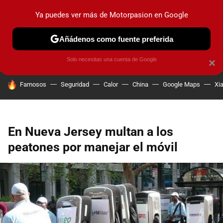
Ya puedes ver más de Motorpasion en Google
PRUEBAS
COCHES ELÉCTRICOS
OBSERVATORIO
F1
Añádenos como fuente preferida
Solo necesitas una cuenta de Google
×
HOY SE HABLA DE
Famosos
Seguridad
Calor
China
Google Maps
Xi
En Nueva Jersey multan a los
peatones por manejar el móvil