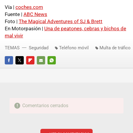
Vía |
coches.com
Fuente |
ABC
News
Foto |
The Magical Adventures of SJ & Brett
En Motorpasión |
Una de peatones, cebras y bichos de
mal vivir
TEMAS
Seguridad
Teléfono móvil
Multa de tráfico
FACEBOOK
TWITTER
FLIPBOARD
E-
WHATSAPP
MAIL
Comentarios cerrados