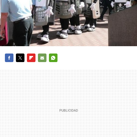
FACEBOOK
TWITTER
FLIPBOARD
E-
WHATSAPP
MAIL