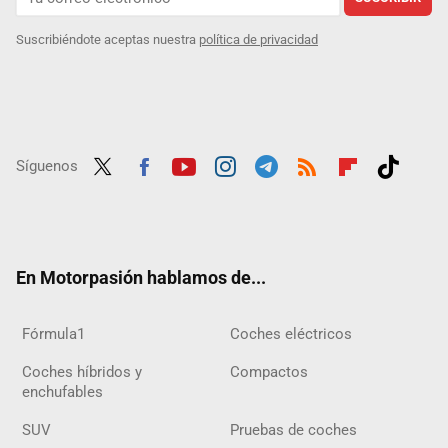
Suscribiéndote aceptas nuestra
política de privacidad
Síguenos
Twit
Fac
Yout
Inst
Tele
RSS
Flip
Tikt
ter
ebo
ube
agra
gra
boar
ok
ok
m
m
d
En Motorpasión hablamos de...
Fórmula1
Coches eléctricos
Coches híbridos y
Compactos
enchufables
SUV
Pruebas de coches