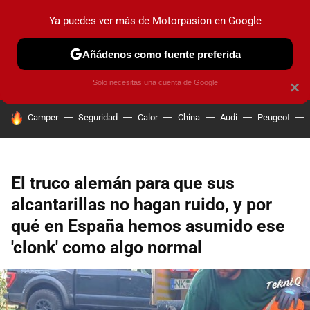
Ya puedes ver más de Motorpasion en Google
PRUEBAS
COCHES ELÉCTRICOS
OBSERVATORIO
F1
Añádenos como fuente preferida
Solo necesitas una cuenta de Google
×
HOY SE HABLA DE
Camper
Seguridad
Calor
China
Audi
Peugeot
El truco alemán para que sus
alcantarillas no hagan ruido, y por
qué en España hemos asumido ese
'clonk' como algo normal