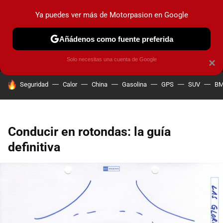
Ya puedes ver más de Motorpasion en Google
MENÚ
NUEVO
Añádenos como fuente preferida
PRUEBAS
COCHES ELÉCTRICOS
OBSERVATORIO
F1
Solo necesitas una cuenta de Google
×
HOY SE HABLA DE
Seguridad
Calor
China
Gasolina
GPS
SUV
B
Conducir en rotondas: la guía
definitiva