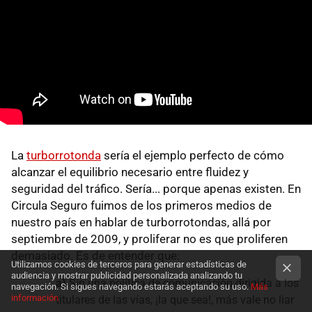
La
turborrotonda
sería el ejemplo perfecto de cómo
alcanzar el equilibrio necesario entre fluidez y
seguridad del tráfico. Sería... porque apenas existen. En
Circula Seguro fuimos de los primeros medios de
nuestro país en hablar de turborrotondas, allá por
septiembre de 2009, y proliferar no es que proliferen
demasiado. Es de entender que:
Utilizamos cookies de terceros para generar estadísticas de
audiencia y mostrar publicidad personalizada analizando tu
a)
Sin una política de comunicación dirigida a los
navegación. Si sigues navegando estarás aceptando su uso.
Más
información
titulares de las vías, ¡la que sea!, más vale no liar