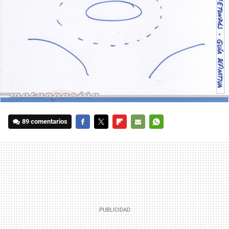
89 comentarios
FACEBOOK
TWITTER
FLIPBOARD
E-
WHATSAPP
MAIL