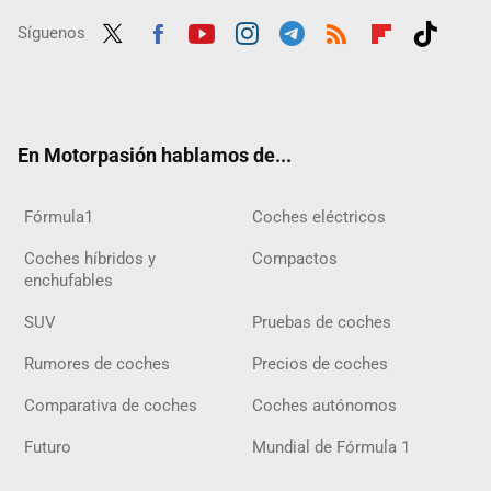
Síguenos
Twit
Fac
Yout
Inst
Tele
RSS
Flip
Tikt
ter
ebo
ube
agra
gra
boar
ok
ok
m
m
d
En Motorpasión hablamos de...
Fórmula1
Coches eléctricos
Coches híbridos y
Compactos
enchufables
SUV
Pruebas de coches
Rumores de coches
Precios de coches
Comparativa de coches
Coches autónomos
Futuro
Mundial de Fórmula 1