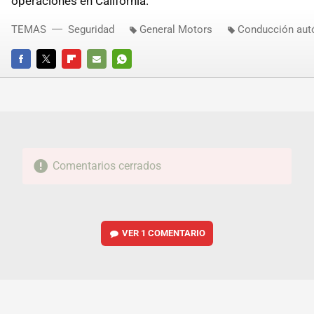
operaciones en California.
TEMAS
Seguridad
General Motors
Conducción au
FACEBOOK
TWITTER
FLIPBOARD
E-
WHATSAPP
MAIL
Comentarios cerrados
VER
1 COMENTARIO