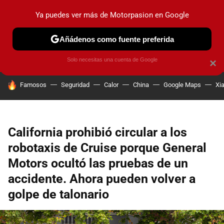
Ya puedes ver más de Motorpasion en Google
PRUEBAS
COCHES ELÉCTRICOS
OBSERVATORIO
F1
Añádenos como fuente preferida
Solo necesitas una cuenta de Google
×
HOY SE HABLA DE
Famosos
Seguridad
Calor
China
Google Maps
Xi
California prohibió circular a los
robotaxis de Cruise porque General
Motors ocultó las pruebas de un
accidente. Ahora pueden volver a
golpe de talonario