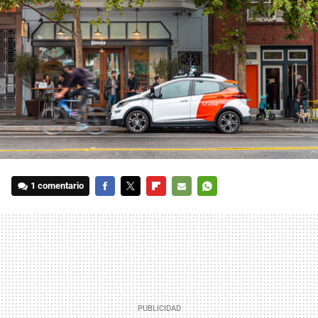
1 comentario
FACEBOOK
TWITTER
FLIPBOARD
E-
WHATSAPP
MAIL