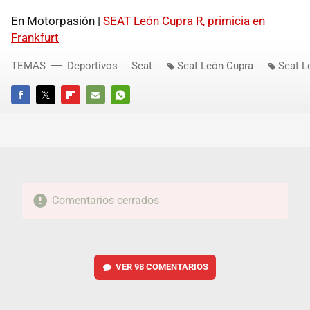
En Motorpasión |
SEAT
León Cupra R, primicia en
Frankfurt
TEMAS
Deportivos
Seat
Seat León Cupra
Seat L
FACEBOOK
TWITTER
FLIPBOARD
E-
WHATSAPP
MAIL
Comentarios cerrados
VER
98 COMENTARIOS