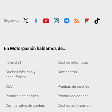
Síguenos
Twit
Fac
Yout
Inst
Tele
RSS
Flip
Tikt
ter
ebo
ube
agra
gra
boar
ok
ok
m
m
d
En Motorpasión hablamos de...
Fórmula1
Coches eléctricos
Coches híbridos y
Compactos
enchufables
SUV
Pruebas de coches
Rumores de coches
Precios de coches
Comparativa de coches
Coches autónomos