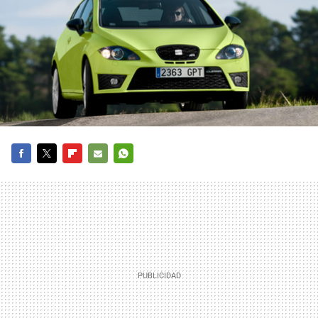
FACEBOOK
TWITTER
FLIPBOARD
E-
WHATSAPP
MAIL