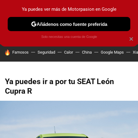
Ya puedes ver más de Motorpasion en Google
PRUEBAS
COCHES ELÉCTRICOS
OBSERVATORIO
F1
Añádenos como fuente preferida
Solo necesitas una cuenta de Google
×
HOY SE HABLA DE
Famosos
Seguridad
Calor
China
Google Maps
Xi
Ya puedes ir a por tu SEAT León
Cupra R