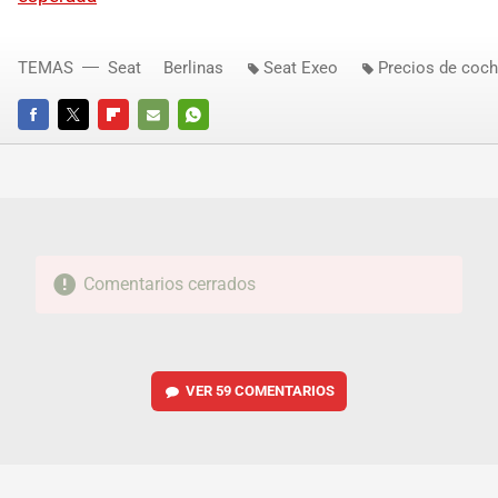
TEMAS
Seat
Berlinas
Seat Exeo
Precios de coc
FACEBOOK
TWITTER
FLIPBOARD
E-
WHATSAPP
MAIL
Comentarios cerrados
VER
59 COMENTARIOS