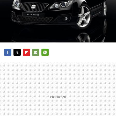
FACEBOOK
TWITTER
FLIPBOARD
E-
WHATSAPP
MAIL