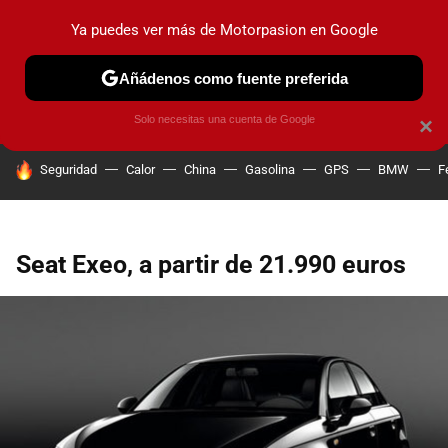
Ya puedes ver más de Motorpasion en Google
PRUEBAS
COCHES ELÉCTRICOS
OBSERVATORIO
F1
Añádenos como fuente preferida
Solo necesitas una cuenta de Google
×
HOY SE HABLA DE
Seguridad
Calor
China
Gasolina
GPS
BMW
F
Seat Exeo, a partir de 21.990 euros