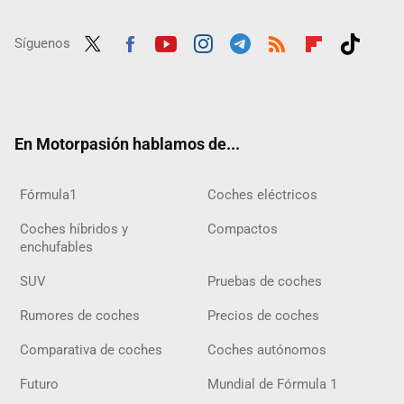
Síguenos
Twit
Fac
Yout
Inst
Tele
RSS
Flip
Tikt
ter
ebo
ube
agra
gra
boar
ok
ok
m
m
d
En Motorpasión hablamos de...
Fórmula1
Coches eléctricos
Coches híbridos y
Compactos
enchufables
SUV
Pruebas de coches
Rumores de coches
Precios de coches
Comparativa de coches
Coches autónomos
Futuro
Mundial de Fórmula 1