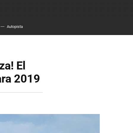
Autopista
za! El
ara 2019