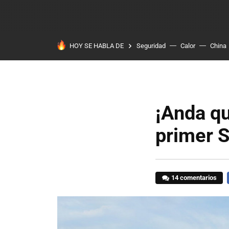
HOY SE HABLA DE
Seguridad
Calor
China
¡Anda qu
primer S
14 comentarios