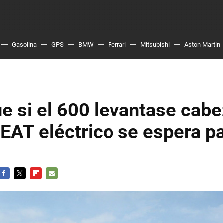
Gasolina
GPS
BMW
Ferrari
Mitsubishi
Aston Martin
e si el 600 levantase cabe
EAT eléctrico se espera p
FACEBOOK
TWITTER
FLIPBOARD
E-
MAIL