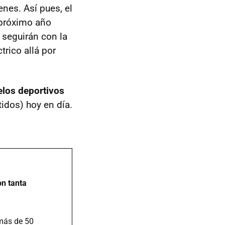
nes. Así pues, el
 próximo año
 seguirán con la
trico allá por
los deportivos
tidos) hoy en día.
on tanta
más de 50