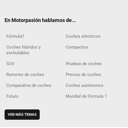
ter
ebo
ube
agra
gra
boar
ok
ok
m
m
d
En Motorpasión hablamos de...
Fórmula1
Coches eléctricos
Coches híbridos y
Compactos
enchufables
SUV
Pruebas de coches
Rumores de coches
Precios de coches
Comparativa de coches
Coches autónomos
Futuro
Mundial de Fórmula 1
VER MÁS TEMAS