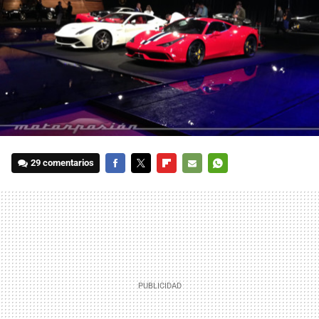
29 comentarios
FACEBOOK
TWITTER
FLIPBOARD
E-
WHATSAPP
MAIL