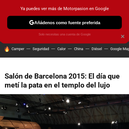
Ya puedes ver más de Motorpasion en Google
PRUEBAS
COCHES ELÉCTRICOS
OBSERVATORIO
F1
Añádenos como fuente preferida
Solo necesitas una cuenta de Google
×
HOY SE HABLA DE
Camper
Seguridad
Calor
China
Diésel
Google Ma
Salón de Barcelona 2015: El día que
metí la pata en el templo del lujo