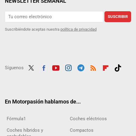
NEWSLETTER SEMANAL
SUSCRIBIR
Suscribiéndote aceptas nuestra
política de privacidad
Síguenos
Twit
Fac
Yout
Inst
Tele
RSS
Flip
Tikt
ter
ebo
ube
agra
gra
boar
ok
ok
m
m
d
En Motorpasión hablamos de...
Fórmula1
Coches eléctricos
Coches híbridos y
Compactos