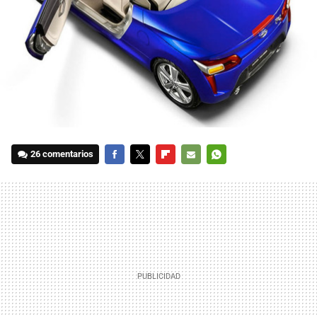
26 comentarios
FACEBOOK
TWITTER
FLIPBOARD
E-
WHATSAPP
MAIL