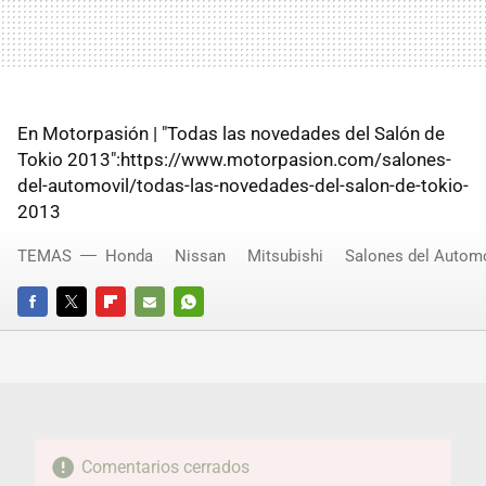
En Motorpasión | "Todas las novedades del Salón de
Tokio 2013":https://www.motorpasion.com/salones-
del-automovil/todas-las-novedades-del-salon-de-tokio-
2013
TEMAS
Honda
Nissan
Mitsubishi
Salones del Automó
FACEBOOK
TWITTER
FLIPBOARD
E-
WHATSAPP
MAIL
Comentarios cerrados