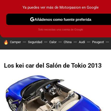
Ya puedes ver más de Motorpasion en Google
MENÚ
NUEVO
Añádenos como fuente preferida
PRUEBAS
COCHES ELÉCTRICOS
OBSERVATORIO
F1
Solo necesitas una cuenta de Google
HOY SE HABLA DE
Camper
Seguridad
Calor
China
Audi
Peugeot
Los kei car del Salón de Tokio 2013