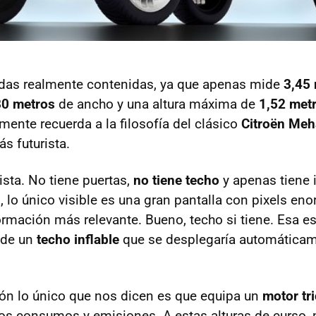
das realmente contenidas, ya que apenas mide
3,45
80 metros
de ancho y una altura máxima de
1,52 met
mente recuerda a la filosofía del clásico
Citroën Meh
 futurista.
sta. No tiene puertas,
no tiene techo
y apenas tiene 
, lo único visible es una gran pantalla con pixels en
ormación más relevante. Bueno, techo si tiene. Esa e
nde un
techo inflable
que se desplegaría automáticam
ón lo único que nos dicen es que equipa un
motor tri
s consumos y emisiones. A estas alturas de curso, 