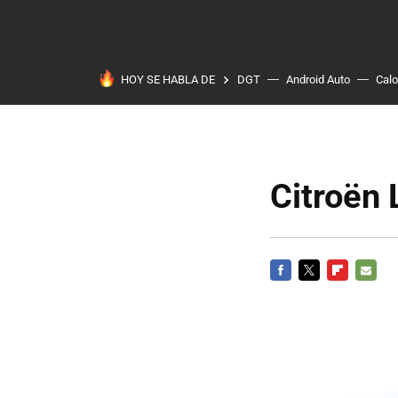
HOY SE HABLA DE
DGT
Android Auto
Calo
Citroën 
FACEBOOK
TWITTER
FLIPBOARD
E-
MAIL