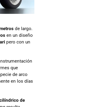
 metros
de largo.
ros
en un diseño
ari
pero con un
instrumentación
ormes que
specie de arco
ente en los días
cilíndrico de
me resulta