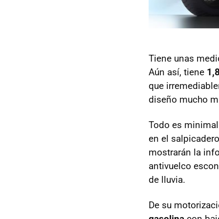
Tiene unas medi
Aún así, tiene
1,
que irremediable
diseño mucho más
Todo es minimali
en el salpicadero
mostrarán la inf
antivuelco esco
de lluvia.
De su motorizaci
gasolina
con bajo