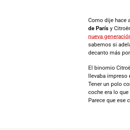
Como dije hace a
de París
y Citroë
nueva generación
sabemos si adela
decanto más por
El binomio Citro
llevaba impreso 
Tener un polo co
coche era lo que
Parece que ese c