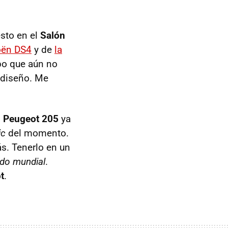
esto en el
Salón
oën DS4
y de
la
ipo que aún no
 diseño. Me
l
Peugeot 205
ya
ic
del momento.
s. Tenerlo en un
ndo mundial
.
t
.