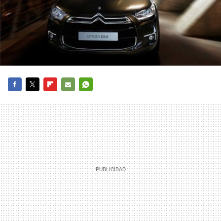
FACEBOOK
TWITTER
FLIPBOARD
E-
WHATSAPP
MAIL