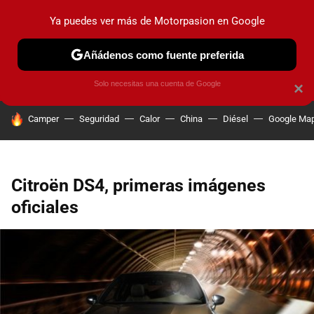
Ya puedes ver más de Motorpasion en Google
PRUEBAS
COCHES ELÉCTRICOS
OBSERVATORIO
F1
Añádenos como fuente preferida
Solo necesitas una cuenta de Google
×
HOY SE HABLA DE
Camper
Seguridad
Calor
China
Diésel
Google Ma
Citroën DS4, primeras imágenes
oficiales