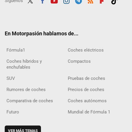
Síguenos
Twit
Fac
Yout
Inst
Tele
RSS
Flip
Tikt
ter
ebo
ube
agra
gra
boar
ok
ok
m
m
d
En Motorpasión hablamos de...
Fórmula1
Coches eléctricos
Coches híbridos y
Compactos
enchufables
SUV
Pruebas de coches
Rumores de coches
Precios de coches
Comparativa de coches
Coches autónomos
Futuro
Mundial de Fórmula 1
VER MÁS TEMAS