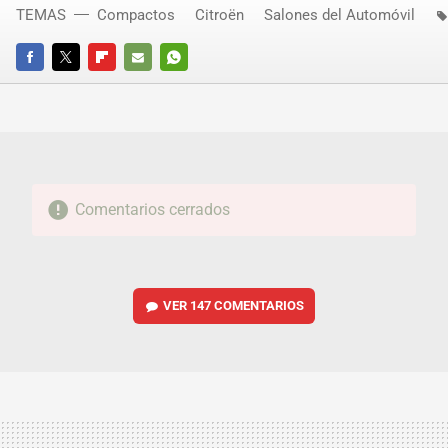
TEMAS
Compactos
Citroën
Salones del Automóvil
FACEBOOK
TWITTER
FLIPBOARD
E-
WHATSAPP
MAIL
Comentarios cerrados
VER
147 COMENTARIOS