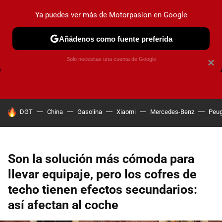
Ya puedes ver más de Motorpasion en Google
Añádenos como fuente preferida
FRENOS
CAMBIO DE ACEITE
AIRE ACONDICIONADO
Solo necesitas una cuenta de Google
×
HOY SE HABLA DE
DGT
China
Gasolina
Xiaomi
Mercedes-Benz
Peug
Son la solución más cómoda para
llevar equipaje, pero los cofres de
techo tienen efectos secundarios:
así afectan al coche