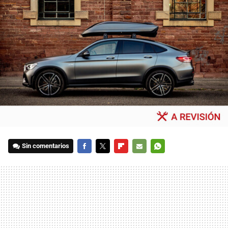
Sin comentarios
FACEBOOK
TWITTER
FLIPBOARD
E-
WHATSAPP
MAIL