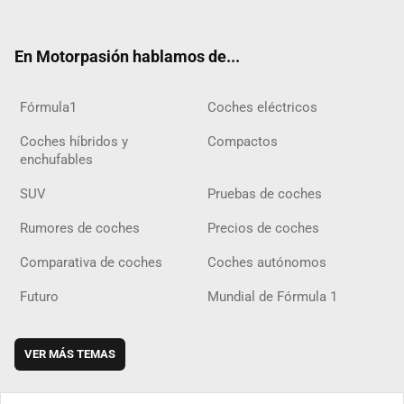
ter
ebo
ube
agra
gra
boar
ok
ok
m
m
d
En Motorpasión hablamos de...
Fórmula1
Coches eléctricos
Coches híbridos y
Compactos
enchufables
SUV
Pruebas de coches
Rumores de coches
Precios de coches
Comparativa de coches
Coches autónomos
Futuro
Mundial de Fórmula 1
VER MÁS TEMAS