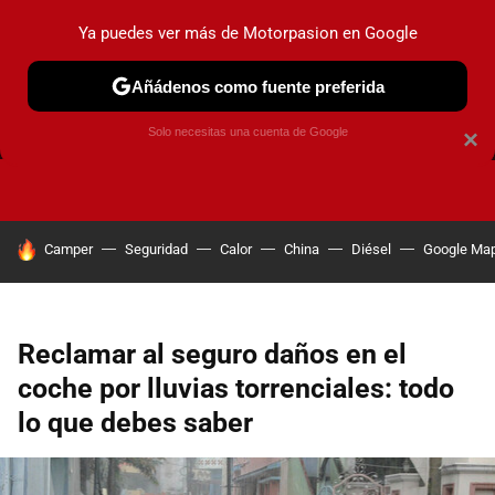
Ya puedes ver más de Motorpasion en Google
Añádenos como fuente preferida
FRENOS
CAMBIO DE ACEITE
AIRE ACONDICIONADO
Solo necesitas una cuenta de Google
×
HOY SE HABLA DE
Camper
Seguridad
Calor
China
Diésel
Google Ma
Reclamar al seguro daños en el
coche por lluvias torrenciales: todo
lo que debes saber