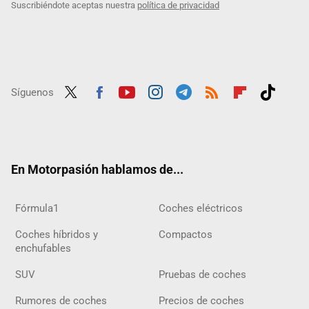
Suscribiéndote aceptas nuestra
política de privacidad
Síguenos
Twit
Fac
Yout
Inst
Tele
RSS
Flip
Tikt
ter
ebo
ube
agra
gra
boar
ok
ok
m
m
d
En Motorpasión hablamos de...
Fórmula1
Coches eléctricos
Coches híbridos y
Compactos
enchufables
SUV
Pruebas de coches
Rumores de coches
Precios de coches