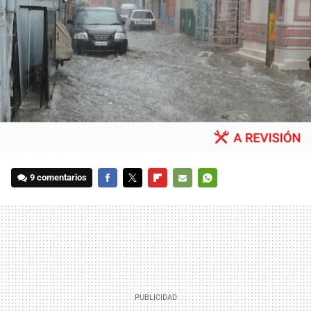
9 comentarios
FACEBOOK
TWITTER
FLIPBOARD
E-
WHATSAPP
MAIL