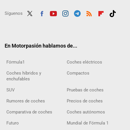
Síguenos
Twit
Fac
Yout
Inst
Tele
RSS
Flip
Tikt
ter
ebo
ube
agra
gra
boar
ok
ok
m
m
d
En Motorpasión hablamos de...
Fórmula1
Coches eléctricos
Coches híbridos y
Compactos
enchufables
SUV
Pruebas de coches
Rumores de coches
Precios de coches
Comparativa de coches
Coches autónomos
Futuro
Mundial de Fórmula 1