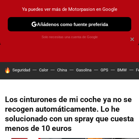
Ya puedes ver más de Motorpasion en Google
Añádenos como fuente preferida
FRENOS
CAMBIO DE ACEITE
AIRE ACONDICIONADO
Solo necesitas una cuenta de Google
×
HOY SE HABLA DE
Seguridad
Calor
China
Gasolina
GPS
BMW
F
Los cinturones de mi coche ya no se
recogen automáticamente. Lo he
solucionado con un spray que cuesta
menos de 10 euros