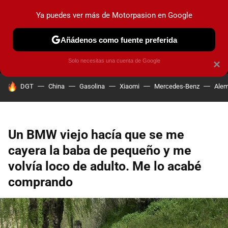
Ya puedes ver más de Motorpasion en Google
MENÚ
NUEVO
Añádenos como fuente preferida
PRUEBAS
COCHES ELÉCTRICOS
OBSERVATORIO
F1
Solo necesitas una cuenta de Google
×
HOY SE HABLA DE
DGT
China
Gasolina
Xiaomi
Mercedes-Benz
Alem
Un BMW viejo hacía que se me
cayera la baba de pequeño y me
volvía loco de adulto. Me lo acabé
comprando