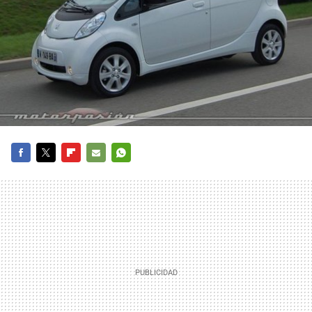
FACEBOOK
TWITTER
FLIPBOARD
E-
WHATSAPP
MAIL