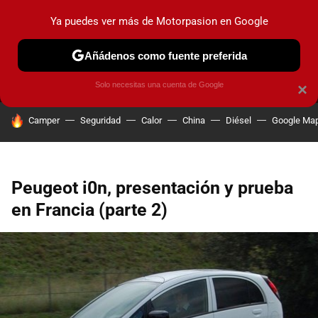
Ya puedes ver más de Motorpasion en Google
MENÚ
NUEVO
Añádenos como fuente preferida
PRUEBAS
COCHES ELÉCTRICOS
OBSERVATORIO
F1
Solo necesitas una cuenta de Google
×
HOY SE HABLA DE
Camper
Seguridad
Calor
China
Diésel
Google Ma
Peugeot i0n, presentación y prueba
en Francia (parte 2)