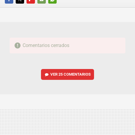
FACEBOOK
TWITTER
FLIPBOARD
E-
WHATSAPP
MAIL
Comentarios cerrados
VER
25 COMENTARIOS