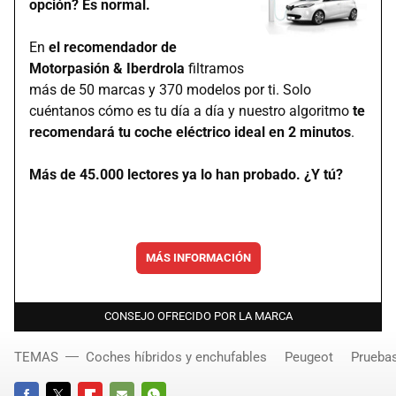
opción? Es normal.
En
el recomendador de
Motorpasión & Iberdrola
filtramos
más de 50 marcas y 370 modelos por ti. Solo
cuéntanos cómo es tu día a día y nuestro algoritmo
te
recomendará tu coche eléctrico ideal en 2 minutos
.
Más de 45.000 lectores ya lo han probado. ¿Y tú?
MÁS INFORMACIÓN
CONSEJO OFRECIDO POR LA MARCA
TEMAS
Coches híbridos y enchufables
Peugeot
Prueba