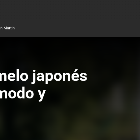
n Martin
emelo japonés
ómodo y