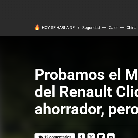
HOY SE HABLA DE
Seguridad
Calor
China
Probamos el Mi
del Renault Cl
ahorrador, per
12 comentarios