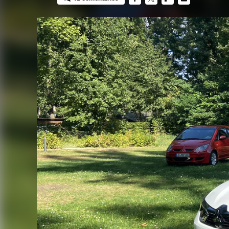
FACEBOOK
TWITTER
FLIPBOARD
E-
MAIL