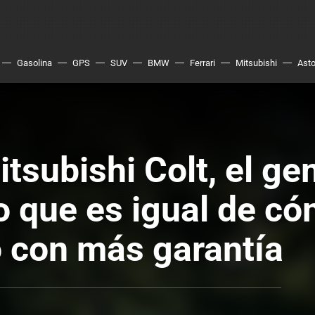
Gasolina
GPS
SUV
BMW
Ferrari
Mitsubishi
Asto
tsubishi Colt, el g
io que es igual de c
o con más garantía