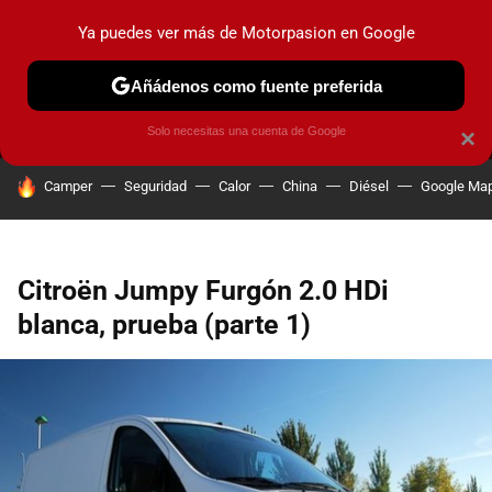
Ya puedes ver más de Motorpasion en Google
MENÚ
NUEVO
Añádenos como fuente preferida
PRUEBAS
COCHES ELÉCTRICOS
OBSERVATORIO
F1
Solo necesitas una cuenta de Google
×
HOY SE HABLA DE
Camper
Seguridad
Calor
China
Diésel
Google Ma
Citroën Jumpy Furgón 2.0 HDi
blanca, prueba (parte 1)