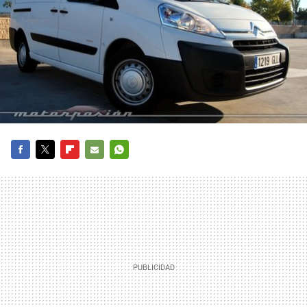
FACEBOOK
TWITTER
FLIPBOARD
E-
WHATSAPP
MAIL