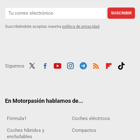
SUSCRIBIR
Suscribiéndote aceptas nuestra
política de privacidad
Síguenos
Twit
Fac
Yout
Inst
Tele
RSS
Flip
Tikt
ter
ebo
ube
agra
gra
boar
ok
ok
m
m
d
En Motorpasión hablamos de...
Fórmula1
Coches eléctricos
Coches híbridos y
Compactos
enchufables