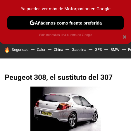
Ya puedes ver más de Motorpasion en Google
PRUEBAS
COCHES ELÉCTRICOS
OBSERVATORIO
F1
Añádenos como fuente preferida
Solo necesitas una cuenta de Google
×
HOY SE HABLA DE
Seguridad
Calor
China
Gasolina
GPS
BMW
F
Peugeot 308, el sustituto del 307