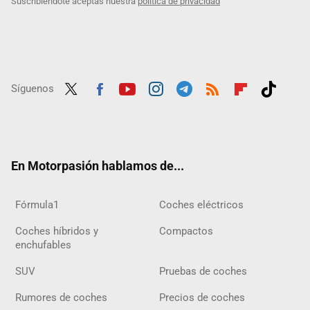
Suscribiéndote aceptas nuestra
política de privacidad
Síguenos
Twit
Fac
Yout
Inst
Tele
RSS
Flip
Tikt
ter
ebo
ube
agra
gra
boar
ok
ok
m
m
d
En Motorpasión hablamos de...
Fórmula1
Coches eléctricos
Coches híbridos y
Compactos
enchufables
SUV
Pruebas de coches
Rumores de coches
Precios de coches