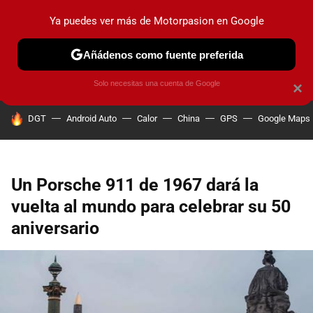
Ya puedes ver más de Motorpasion en Google
PRUEBAS
COCHES ELÉCTRICOS
OBSERVATORIO
F1
Añádenos como fuente preferida
Solo necesitas una cuenta de Google
×
HOY SE HABLA DE
DGT
Android Auto
Calor
China
GPS
Google Maps
Un Porsche 911 de 1967 dará la
vuelta al mundo para celebrar su 50
aniversario