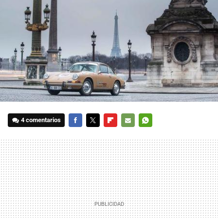
4 comentarios
FACEBOOK
TWITTER
FLIPBOARD
E-
WHATSAPP
MAIL