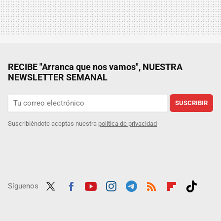
RECIBE "Arranca que nos vamos", NUESTRA
NEWSLETTER SEMANAL
SUSCRIBIR
Suscribiéndote aceptas nuestra
política de privacidad
Síguenos
Twit
Fac
Yout
Inst
Tele
RSS
Flip
Tikt
ter
ebo
ube
agra
gra
boar
ok