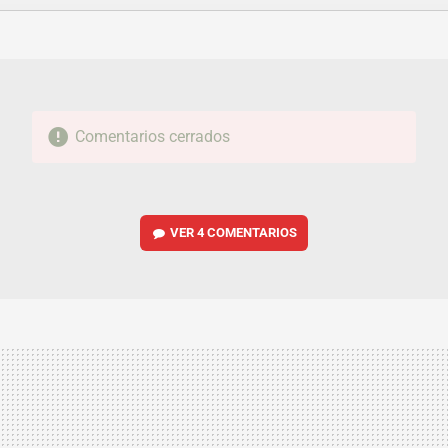
FACEBOOK
TWITTER
FLIPBOARD
E-
WHATSAPP
MAIL
Comentarios cerrados
VER
4 COMENTARIOS