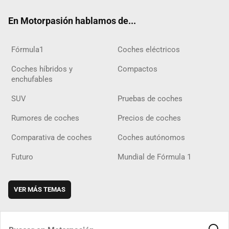
ok
m
m
d
En Motorpasión hablamos de...
Fórmula1
Coches eléctricos
Coches híbridos y
Compactos
enchufables
SUV
Pruebas de coches
Rumores de coches
Precios de coches
Comparativa de coches
Coches autónomos
Futuro
Mundial de Fórmula 1
VER MÁS TEMAS