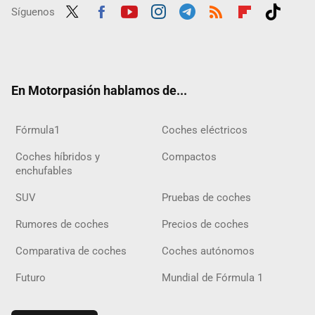
Síguenos
Twit
Fac
Yout
Inst
Tele
RSS
Flip
Tikt
ter
ebo
ube
agra
gra
boar
ok
ok
m
m
d
En Motorpasión hablamos de...
Fórmula1
Coches eléctricos
Coches híbridos y
Compactos
enchufables
SUV
Pruebas de coches
Rumores de coches
Precios de coches
Comparativa de coches
Coches autónomos
Futuro
Mundial de Fórmula 1