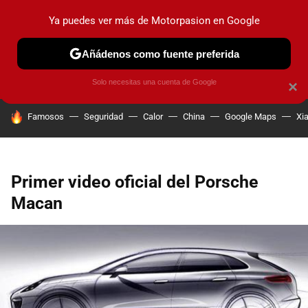
Ya puedes ver más de Motorpasion en Google
PRUEBAS
COCHES ELÉCTRICOS
OBSERVATORIO
F1
Añádenos como fuente preferida
Solo necesitas una cuenta de Google
×
HOY SE HABLA DE
Famosos
Seguridad
Calor
China
Google Maps
Xi
Primer video oficial del Porsche
Macan