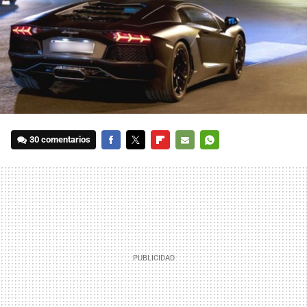
30 comentarios
FACEBOOK
TWITTER
FLIPBOARD
E-
WHATSAPP
MAIL