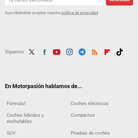
Suscribiéndote aceptas nuestra
política de privacidad
Síguenos
Twit
Fac
Yout
Inst
Tele
RSS
Flip
Tikt
ter
ebo
ube
agra
gra
boar
ok
ok
m
m
d
En Motorpasión hablamos de...
Fórmula1
Coches eléctricos
Coches híbridos y
Compactos
enchufables
SUV
Pruebas de coches