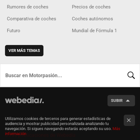
Rumores de coches
Precios de coches
Comparativa de coches
Coches autónomos
Futuro
Mundial de Fórmula 1
VER MÁS TEMAS
BUSCA
SUBIR
Utilizamos cookies de terceros para generar estadísticas de
Motorpasión
Motorpasión Moto
audiencia y mostrar publicidad personalizada analizando tu
navegación. Si sigues navegando estarás aceptando su uso.
Más
información
Otras publicaciones de Webedia