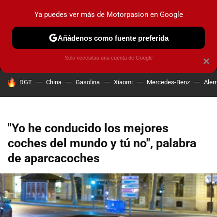
Ya puedes ver más de Motorpasion en Google
MENÚ
NUEVO
Añádenos como fuente preferida
PRUEBAS
COCHES ELÉCTRICOS
OBSERVATORIO
F1
Solo necesitas una cuenta de Google
×
HOY SE HABLA DE
DGT
China
Gasolina
Xiaomi
Mercedes-Benz
Alem
"Yo he conducido los mejores
coches del mundo y tú no", palabra
de aparcacoches