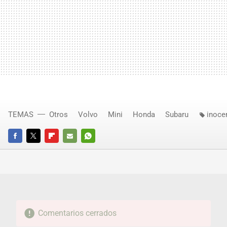
TEMAS
Otros
Volvo
Mini
Honda
Subaru
inoce
FACEBOOK
TWITTER
FLIPBOARD
E-
WHATSAPP
MAIL
Comentarios cerrados