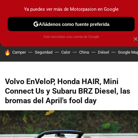
Ya puedes ver más de Motorpasion en Google
MENÚ
NUEVO
Añádenos como fuente preferida
PRUEBAS
COCHES ELÉCTRICOS
OBSERVATORIO
F1
Solo necesitas una cuenta de Google
×
HOY SE HABLA DE
Camper
Seguridad
Calor
China
Diésel
Google Ma
Volvo EnVeloP, Honda HAIR, Mini
Connect Us y Subaru BRZ Diesel, las
bromas del April's fool day