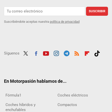
SUSCRIBIR
Suscribiéndote aceptas nuestra
política de privacidad
Síguenos
Twit
Fac
Yout
Inst
Tele
RSS
Flip
Tikt
ter
ebo
ube
agra
gra
boar
ok
ok
m
m
d
En Motorpasión hablamos de...
Fórmula1
Coches eléctricos
Coches híbridos y
Compactos
enchufables