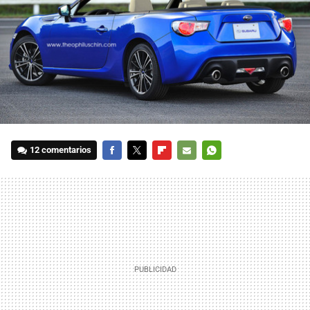
12 comentarios
FACEBOOK
TWITTER
FLIPBOARD
E-
WHATSAPP
MAIL