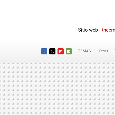
Sitio web |
thec
TEMAS
Otros
FACEBOOK
TWITTER
FLIPBOARD
E-
MAIL