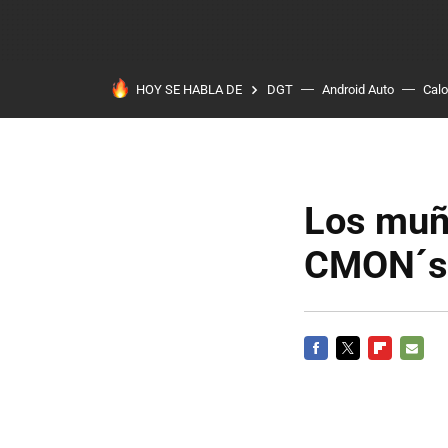
HOY SE HABLA DE
DGT
Android Auto
Calo
Los muñ
CMON´s
FACEBOOK
TWITTER
FLIPBOARD
E-
MAIL