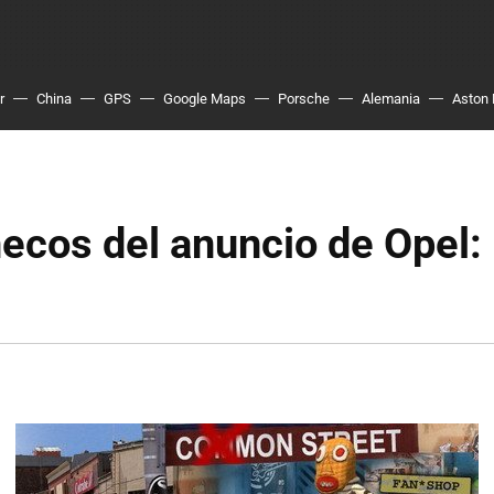
r
China
GPS
Google Maps
Porsche
Alemania
Aston 
ecos del anuncio de Opel: