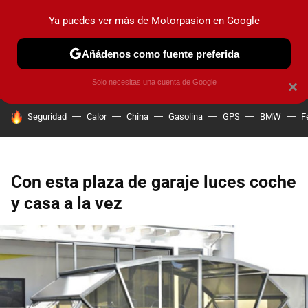
Ya puedes ver más de Motorpasion en Google
PRUEBAS
COCHES ELÉCTRICOS
OBSERVATORIO
F1
Añádenos como fuente preferida
Solo necesitas una cuenta de Google
×
HOY SE HABLA DE
Seguridad
Calor
China
Gasolina
GPS
BMW
F
Con esta plaza de garaje luces coche
y casa a la vez