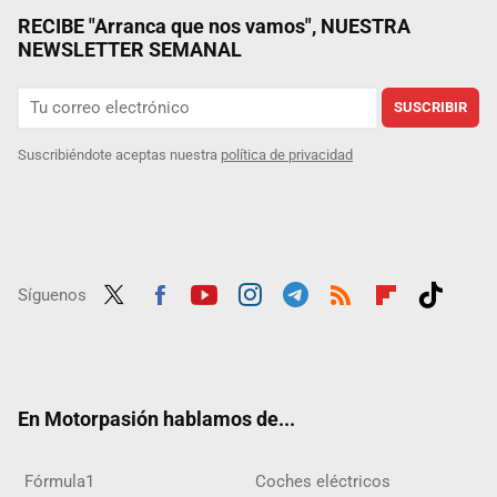
RECIBE "Arranca que nos vamos", NUESTRA
NEWSLETTER SEMANAL
SUSCRIBIR
Suscribiéndote aceptas nuestra
política de privacidad
Síguenos
Twit
Fac
Yout
Inst
Tele
RSS
Flip
Tikt
ter
ebo
ube
agra
gra
boar
ok
ok
m
m
d
En Motorpasión hablamos de...
Fórmula1
Coches eléctricos