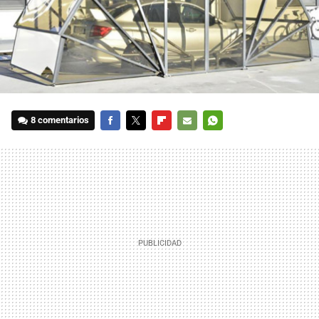
8 comentarios
FACEBOOK
TWITTER
FLIPBOARD
E-
WHATSAPP
MAIL