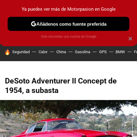
Ya puedes ver más de Motorpasion en Google
PRUEBAS
COCHES ELÉCTRICOS
OBSERVATORIO
F1
Añádenos como fuente preferida
Solo necesitas una cuenta de Google
×
HOY SE HABLA DE
Seguridad
Calor
China
Gasolina
GPS
BMW
F
DeSoto Adventurer II Concept de
1954, a subasta