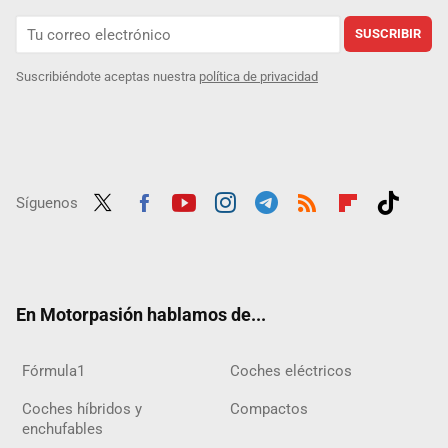
SUSCRIBIR
Suscribiéndote aceptas nuestra
política de privacidad
Síguenos
Twit
Fac
Yout
Inst
Tele
RSS
Flip
Tikt
ter
ebo
ube
agra
gra
boar
ok
ok
m
m
d
En Motorpasión hablamos de...
Fórmula1
Coches eléctricos
Coches híbridos y
Compactos
enchufables