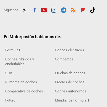
Síguenos
Twit
Fac
Yout
Inst
Tele
RSS
Flip
Tikt
ter
ebo
ube
agra
gra
boar
ok
ok
m
m
d
En Motorpasión hablamos de...
Fórmula1
Coches eléctricos
Coches híbridos y
Compactos
enchufables
SUV
Pruebas de coches
Rumores de coches
Precios de coches
Comparativa de coches
Coches autónomos
Futuro
Mundial de Fórmula 1