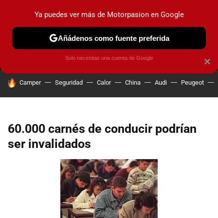
Ya puedes ver más de Motorpasion en Google
MENÚ
NUEVO
Añádenos como fuente preferida
PRUEBAS
COCHES ELÉCTRICOS
OBSERVATORIO
F1
Solo necesitas una cuenta de Google
×
HOY SE HABLA DE
Camper
Seguridad
Calor
China
Audi
Peugeot
60.000 carnés de conducir podrían
ser invalidados