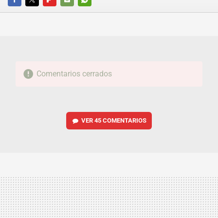
FACEBOOK
TWITTER
FLIPBOARD
E-
WHATSAPP
MAIL
Comentarios cerrados
VER
45 COMENTARIOS