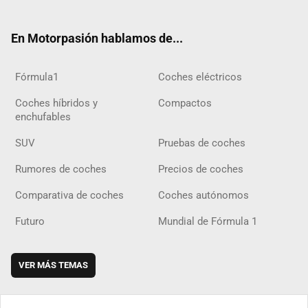
ter
ebo
ube
agra
gra
boar
ok
ok
m
m
d
En Motorpasión hablamos de...
Fórmula1
Coches eléctricos
Coches híbridos y
Compactos
enchufables
SUV
Pruebas de coches
Rumores de coches
Precios de coches
Comparativa de coches
Coches autónomos
Futuro
Mundial de Fórmula 1
VER MÁS TEMAS