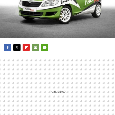
FACEBOOK
TWITTER
FLIPBOARD
E-
WHATSAPP
MAIL