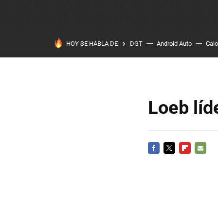
HOY SE HABLA DE
DGT
Android Auto
Calo
Loeb líd
FACEBOOK
TWITTER
FLIPBOARD
E-
MAIL