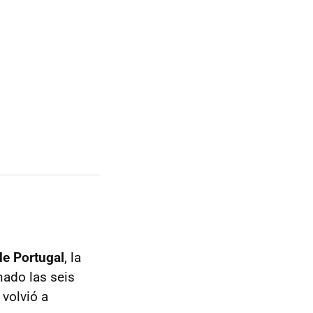
 de Portugal
, la
nado las seis
 volvió a