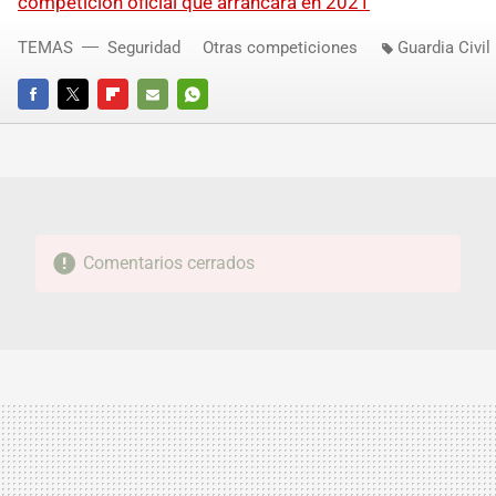
competición oficial que arrancará en 2021
TEMAS
Seguridad
Otras competiciones
Guardia Civil
FACEBOOK
TWITTER
FLIPBOARD
E-
WHATSAPP
MAIL
Comentarios cerrados