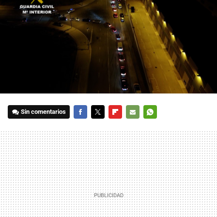
Sin comentarios
FACEBOOK
TWITTER
FLIPBOARD
E-
WHATSAPP
MAIL