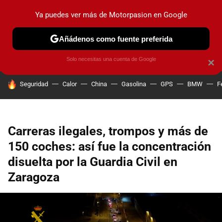
Ya puedes ver más de Motorpasion en Google
PRUEBAS
COCHES ELÉCTRICOS
OBSERVATORIO
F1
Añádenos como fuente preferida
Solo necesitas una cuenta de Google
×
HOY SE HABLA DE
Seguridad
Calor
China
Gasolina
GPS
BMW
F
Carreras ilegales, trompos y más de
150 coches: así fue la concentración
disuelta por la Guardia Civil en
Zaragoza