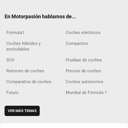
ter
ebo
ube
agra
gra
boar
ok
ok
m
m
d
En Motorpasión hablamos de...
Fórmula1
Coches eléctricos
Coches híbridos y
Compactos
enchufables
SUV
Pruebas de coches
Rumores de coches
Precios de coches
Comparativa de coches
Coches autónomos
Futuro
Mundial de Fórmula 1
VER MÁS TEMAS