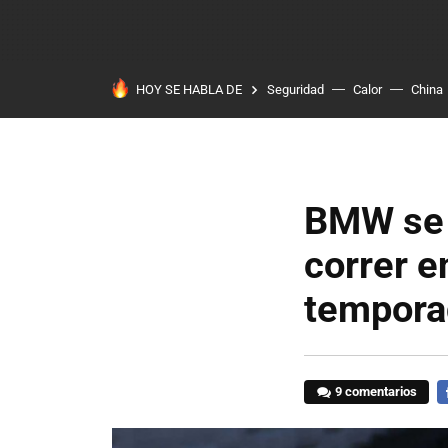
HOY SE HABLA DE
Seguridad
Calor
China
BMW se 
correr e
tempora
9 comentarios
F