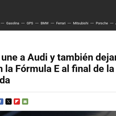
Gasolina
GPS
BMW
Ferrari
Mitsubishi
Porsche
une a Audi y también deja
n la Fórmula E al final de l
da
ACEBOOK
TWITTER
FLIPBOARD
E-
MAIL