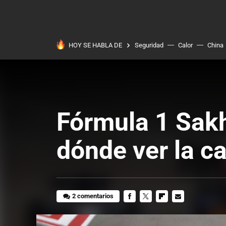
HOY SE HABLA DE
Seguridad
Calor
China
Fórmula 1 Sakh
dónde ver la ca
2 comentarios
FACEBOOK
TWITTER
FLIPBOARD
E-
MAIL