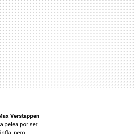
 Max Verstappen
la pelea por ser
nfla, pero