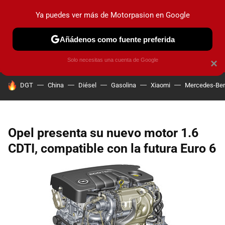
Ya puedes ver más de Motorpasion en Google
PRUEBAS
COCHES ELÉCTRICOS
OBSERVATORIO
F1
Añádenos como fuente preferida
Solo necesitas una cuenta de Google
×
HOY SE HABLA DE
DGT
China
Diésel
Gasolina
Xiaomi
Mercedes-Be
Opel presenta su nuevo motor 1.6
CDTI, compatible con la futura Euro 6