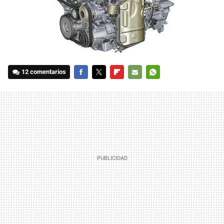
12 comentarios
FACEBOOK
TWITTER
FLIPBOARD
E-
WHATSAPP
MAIL