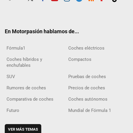
Twit
Fac
Yout
Inst
Tele
RSS
Flip
Tikt
ter
ebo
ube
agra
gra
boar
ok
ok
m
m
d
En Motorpasión hablamos de...
Fórmula1
Coches eléctricos
Coches híbridos y
Compactos
enchufables
SUV
Pruebas de coches
Rumores de coches
Precios de coches
Comparativa de coches
Coches autónomos
Futuro
Mundial de Fórmula 1
VER MÁS TEMAS