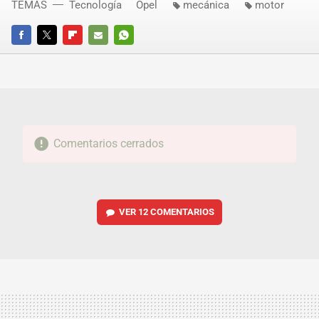
TEMAS
Tecnología
Opel
mecánica
motor
FACEBOOK
TWITTER
FLIPBOARD
E-
WHATSAPP
MAIL
Comentarios cerrados
VER
12 COMENTARIOS