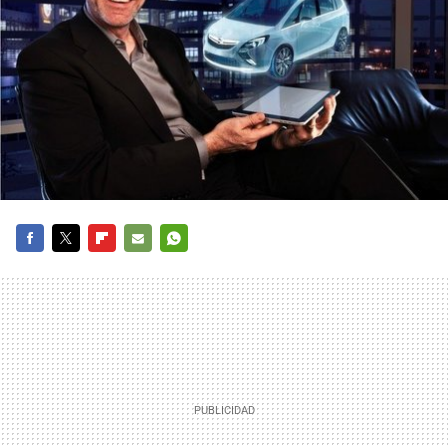
FACEBOOK
TWITTER
FLIPBOARD
E-
WHATSAPP
MAIL