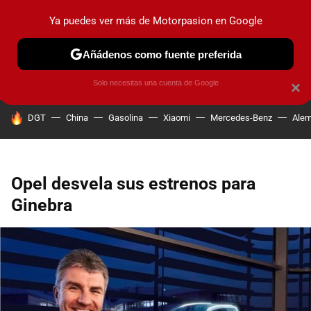
Ya puedes ver más de Motorpasion en Google
PRUEBAS
COCHES ELÉCTRICOS
OBSERVATORIO
F1
Añádenos como fuente preferida
Solo necesitas una cuenta de Google
×
HOY SE HABLA DE
DGT
China
Gasolina
Xiaomi
Mercedes-Benz
Alem
Opel desvela sus estrenos para
Ginebra