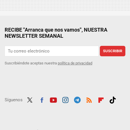
RECIBE "Arranca que nos vamos", NUESTRA
NEWSLETTER SEMANAL
SUSCRIBIR
Suscribiéndote aceptas nuestra
política de privacidad
Síguenos
Twit
Fac
Yout
Inst
Tele
RSS
Flip
Tikt
ter
ebo
ube
agra
gra
boar
ok
ok
m
m
d