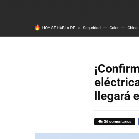
HOY SE HABLA DE
Seguridad
Calor
China
¡Confirm
eléctric
llegará 
36 comentarios