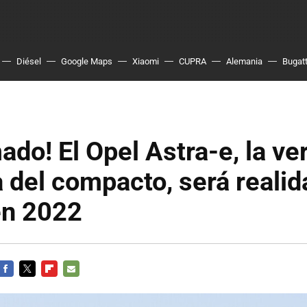
Diésel
Google Maps
Xiaomi
CUPRA
Alemania
Bugatt
ado! El Opel Astra-e, la ve
a del compacto, será realid
en 2022
FACEBOOK
TWITTER
FLIPBOARD
E-
MAIL