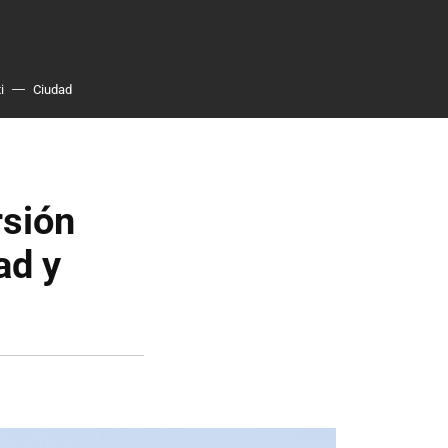
i
Ciudad
rsión
ad y