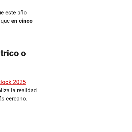
ue este año
Y que
en cinco
trico o
tlook 2025
liza la realidad
ás cercano.