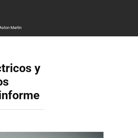
Aston Martin
tricos y
os
 informe