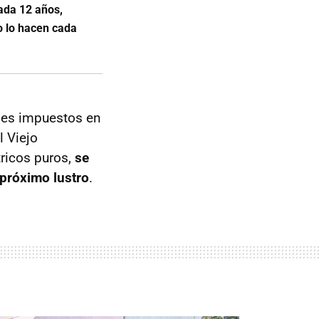
ada 12 años,
o lo hacen cada
eles impuestos en
l Viejo
tricos puros,
se
 próximo lustro
.