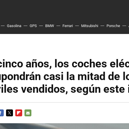
Gasolina
GPS
BMW
Ferrari
Mitsubishi
Porsche
cinco años, los coches eléc
ondrán casi la mitad de l
iles vendidos, según este
ACEBOOK
TWITTER
FLIPBOARD
E-
MAIL