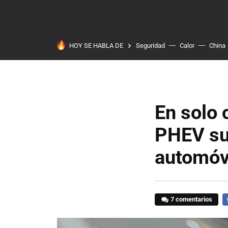
HOY SE HABLA DE
Seguridad
Calor
China
En solo 
PHEV sup
automóv
7 comentarios
F