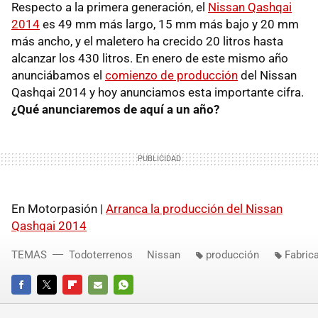
Respecto a la primera generación, el
Nissan Qashqai
2014
es 49 mm más largo, 15 mm más bajo y 20 mm
más ancho, y el maletero ha crecido 20 litros hasta
alcanzar los 430 litros. En enero de este mismo año
anunciábamos el
comienzo de producción
del Nissan
Qashqai 2014 y hoy anunciamos esta importante cifra.
¿Qué anunciaremos de aquí a un año?
En Motorpasión |
Arranca la producción del Nissan
Qashqai 2014
TEMAS
Todoterrenos
Nissan
producción
Fabric
FACEBOOK
TWITTER
FLIPBOARD
E-
WHATSAPP