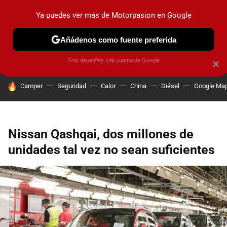
Ya puedes ver más de Motorpasion en Google
PRUEBAS
COCHES ELÉCTRICOS
OBSERVATORIO
F1
Añádenos como fuente preferida
Solo necesitas una cuenta de Google
×
HOY SE HABLA DE
Camper
Seguridad
Calor
China
Diésel
Google Ma
Nissan Qashqai, dos millones de
unidades tal vez no sean suficientes