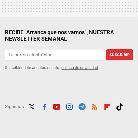
RECIBE "Arranca que nos vamos", NUESTRA
NEWSLETTER SEMANAL
SUSCRIBIR
Suscribiéndote aceptas nuestra
política de privacidad
Síguenos
Twit
Fac
Yout
Inst
Tele
RSS
Flip
Tikt
ter
ebo
ube
agra
gra
boar
ok
ok
m
m
d