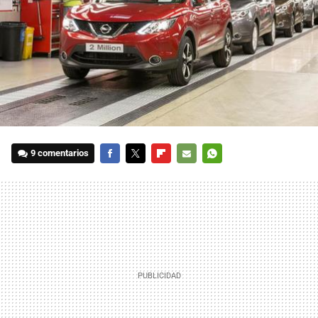
9 comentarios
FACEBOOK
TWITTER
FLIPBOARD
E-
WHATSAPP
MAIL